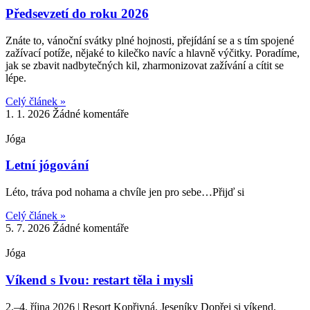
Předsevzetí do roku 2026
Znáte to, vánoční svátky plné hojnosti, přejídání se a s tím spojené
zažívací potíže, nějaké to kilečko navíc a hlavně výčitky. Poradíme,
jak se zbavit nadbytečných kil, zharmonizovat zažívání a cítit se
lépe.
Celý článek »
1. 1. 2026
Žádné komentáře
Jóga
Letní jógování
Léto, tráva pod nohama a chvíle jen pro sebe…Přijď si
Celý článek »
5. 7. 2026
Žádné komentáře
Jóga
Víkend s Ivou: restart těla i mysli
2.–4. října 2026 | Resort Kopřivná, Jeseníky Dopřej si víkend,