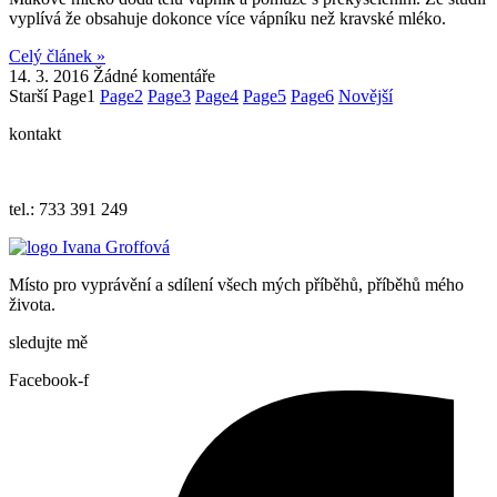
vyplívá že obsahuje dokonce více vápníku než kravské mléko.
Celý článek »
14. 3. 2016
Žádné komentáře
Starší
Page
1
Page
2
Page
3
Page
4
Page
5
Page
6
Novější
kontakt
iva.grof
fova@ema
il.cz
tel.: 733 391 249
Místo pro vyprávění a sdílení všech mých příběhů, příběhů mého
života.
sledujte mě
Facebook-f