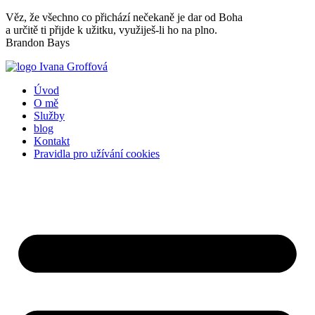
Přejít
Věz, že všechno co přichází nečekaně je dar od Boha
k
a určitě ti přijde k užitku, využiješ-li ho na plno.
obsahu
Brandon Bays
Úvod
O mě
Služby
blog
Kontakt
Pravidla pro užívání cookies