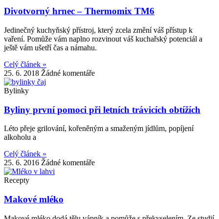
Divotvorný hrnec – Thermomix TM6
Jedinečný kuchyňský přístroj, který zcela změní váš přístup k
vaření. Pomůže vám naplno rozvinout váš kuchařský potenciál a
ještě vám ušetří čas a námahu.
Celý článek »
25. 6. 2018
Žádné komentáře
Bylinky
Byliny první pomoci při letních trávicích obtížích
Léto přeje grilování, kořeněným a smaženým jídlům, popíjení
alkoholu a
Celý článek »
25. 6. 2016
Žádné komentáře
Recepty
Makové mléko
Makové mléko dodá tělu vápník a pomůže s překyselením. Ze studií