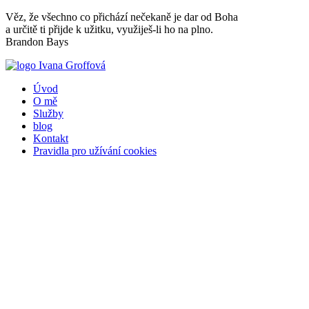
Přejít
Věz, že všechno co přichází nečekaně je dar od Boha
k
a určitě ti přijde k užitku, využiješ-li ho na plno.
obsahu
Brandon Bays
Úvod
O mě
Služby
blog
Kontakt
Pravidla pro užívání cookies