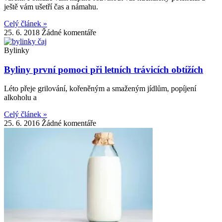
ještě vám ušetří čas a námahu.
Celý článek »
25. 6. 2018
Žádné komentáře
Bylinky
Byliny první pomoci při letních trávicích obtížích
Léto přeje grilování, kořeněným a smaženým jídlům, popíjení
alkoholu a
Celý článek »
25. 6. 2016
Žádné komentáře