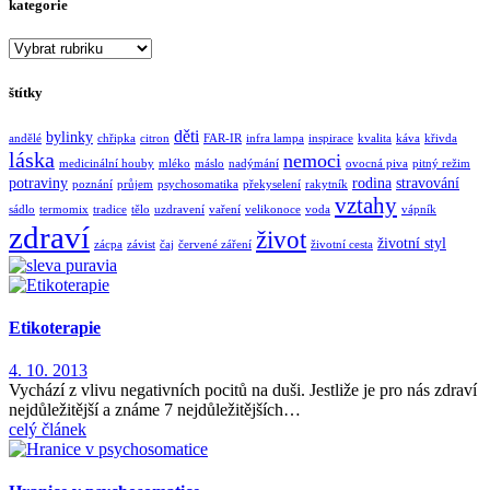
kategorie
kategorie
štítky
děti
bylinky
andělé
chřipka
citron
FAR-IR
infra lampa
inspirace
kvalita
káva
křivda
láska
nemoci
medicinální houby
mléko
máslo
nadýmání
ovocná piva
pitný režim
potraviny
rodina
stravování
poznání
průjem
psychosomatika
překyselení
rakytník
vztahy
sádlo
termomix
tradice
tělo
uzdravení
vaření
velikonoce
voda
vápník
zdraví
život
životní styl
zácpa
závist
čaj
červené záření
životní cesta
Etikoterapie
4. 10. 2013
Vychází z vlivu negativních pocitů na duši. Jestliže je pro nás zdraví
nejdůležitější a známe 7 nejdůležitějších…
celý článek