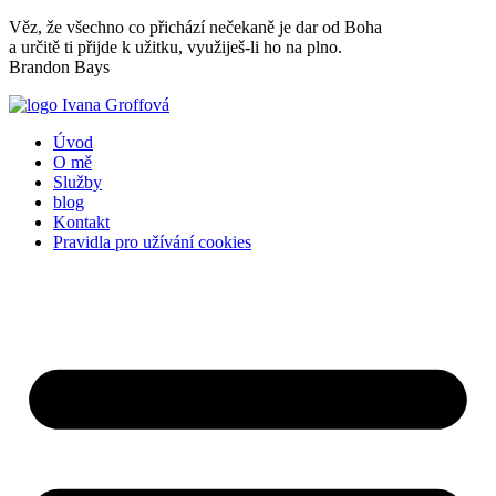
Přejít
Věz, že všechno co přichází nečekaně je dar od Boha
k
a určitě ti přijde k užitku, využiješ-li ho na plno.
obsahu
Brandon Bays
Úvod
O mě
Služby
blog
Kontakt
Pravidla pro užívání cookies