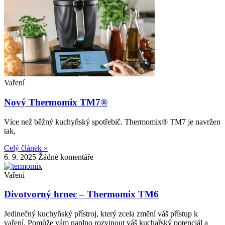
Vaření
Nový Thermomix TM7®
Více než běžný kuchyňský spotřebič. Thermomix® TM7 je navržen
tak,
Celý článek »
6. 9. 2025
Žádné komentáře
Vaření
Divotvorný hrnec – Thermomix TM6
Jedinečný kuchyňský přístroj, který zcela změní váš přístup k
vaření. Pomůže vám naplno rozvinout váš kuchařský potenciál a