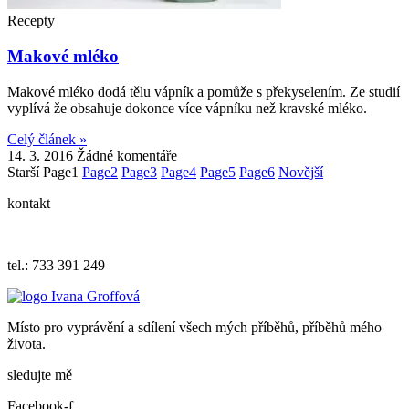
Recepty
Makové mléko
Makové mléko dodá tělu vápník a pomůže s překyselením. Ze studií
vyplívá že obsahuje dokonce více vápníku než kravské mléko.
Celý článek »
14. 3. 2016
Žádné komentáře
Starší
Page
1
Page
2
Page
3
Page
4
Page
5
Page
6
Novější
kontakt
iva.grof
fova@ema
il.cz
tel.: 733 391 249
Místo pro vyprávění a sdílení všech mých příběhů, příběhů mého
života.
sledujte mě
Facebook-f