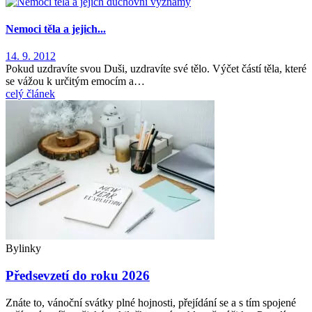
Nemoci těla a jejich...
14. 9. 2012
Pokud uzdravíte svou Duši, uzdravíte své tělo. Výčet částí těla, které
se vážou k určitým emocím a…
celý článek
Bylinky
Předsevzetí do roku 2026
Znáte to, vánoční svátky plné hojnosti, přejídání se a s tím spojené