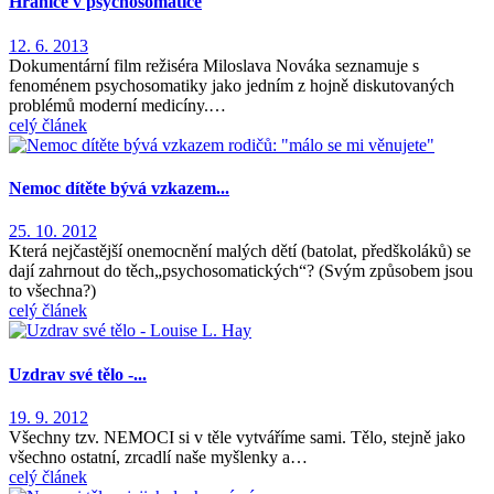
Hranice v psychosomatice
12. 6. 2013
Dokumentární film režiséra Miloslava Nováka seznamuje s
fenoménem psychosomatiky jako jedním z hojně diskutovaných
problémů moderní medicíny.…
celý článek
Nemoc dítěte bývá vzkazem...
25. 10. 2012
Která nejčastější onemocnění malých dětí (batolat, předškoláků) se
dají zahrnout do těch„psychosomatických“? (Svým způsobem jsou
to všechna?)
celý článek
Uzdrav své tělo -...
19. 9. 2012
Všechny tzv. NEMOCI si v těle vytváříme sami. Tělo, stejně jako
všechno ostatní, zrcadlí naše myšlenky a…
celý článek