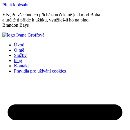
Přejít k obsahu
Věz, že všechno co přichází nečekaně je dar od Boha
a určitě ti přijde k užitku, využiješ-li ho na plno.
Brandon Bays
Úvod
O mě
Služby
blog
Kontakt
Pravidla pro užívání cookies