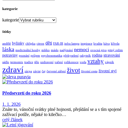
kategorie
kategorie
štítky
děti
bylinky
andělé
chřipka
citron
FAR-IR
infra lampa
inspirace
kvalita
káva
křivda
láska
nemoci
medicinální houby
mléko
máslo
nadýmání
ovocná piva
pitný režim
potraviny
rodina
stravování
poznání
průjem
psychosomatika
překyselení
rakytník
vztahy
sádlo
termomix
tradice
tělo
uzdravení
vaření
velikonoce
voda
vápník
zdraví
život
životní styl
zácpa
závist
čaj
červené záření
životní cesta
Předsevzetí do roku 2026
1. 1. 2026
Znáte to, vánoční svátky plné hojnosti, přejídání se a s tím spojené
zažívací potíže, nějaké to kilečko…
celý článek