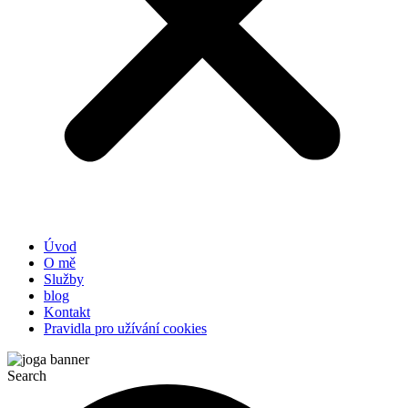
Úvod
O mě
Služby
blog
Kontakt
Pravidla pro užívání cookies
Search