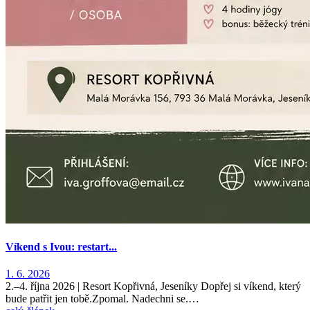
Víkend s Ivou: restart...
1. 6. 2026
2.–4. října 2026 | Resort Kopřivná, Jeseníky Dopřej si víkend, který
bude patřit jen tobě.Zpomal. Nadechni se.…