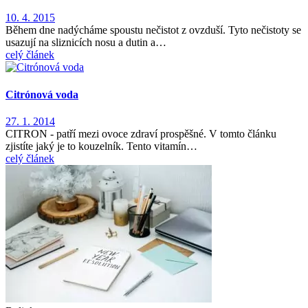
10. 4. 2015
Během dne nadýcháme spoustu nečistot z ovzduší. Tyto nečistoty se
usazují na sliznicích nosu a dutin a…
celý článek
Citrónová voda
27. 1. 2014
CITRON - patří mezi ovoce zdraví prospěšné. V tomto článku
zjistíte jaký je to kouzelník. Tento vitamín…
celý článek