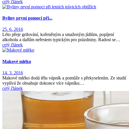
celý článek
Byliny první pomoci při...
25. 6. 2016
Léto přeje grilování, kořeněným a smaženým jídlům, popíjení
alkoholu a dalším neřestem typickým pro prázdniny. Radost se…
celý článek
Makové mléko
14. 3. 2016
Makové mléko dodá tělu vápník a pomůže s překyselením. Ze studií
vyplívá že obsahuje dokonce více vápníku…
celý článek