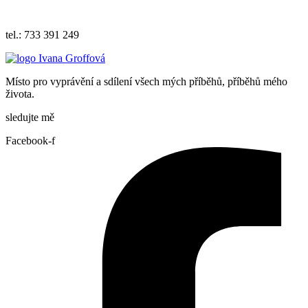
iva.grof
fova@ema
il.cz
tel.: 733 391 249
Místo pro vyprávění a sdílení všech mých příběhů, příběhů mého
života.
sledujte mě
Facebook-f