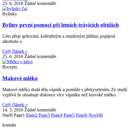
25. 6. 2018
Žádné komentáře
Bylinky
Byliny první pomoci při letních trávicích obtížích
Léto přeje grilování, kořeněným a smaženým jídlům, popíjení
alkoholu a
Celý článek »
25. 6. 2016
Žádné komentáře
Recepty
Makové mléko
Makové mléko dodá tělu vápník a pomůže s překyselením. Ze studií
vyplívá že obsahuje dokonce více vápníku než kravské mléko.
Celý článek »
14. 3. 2016
Žádné komentáře
Starší
Page
1
Page
2
Page
3
Page
4
Page
5
Page
6
Novější
kontakt