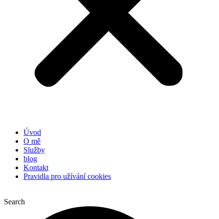
Úvod
O mě
Služby
blog
Kontakt
Pravidla pro užívání cookies
Search