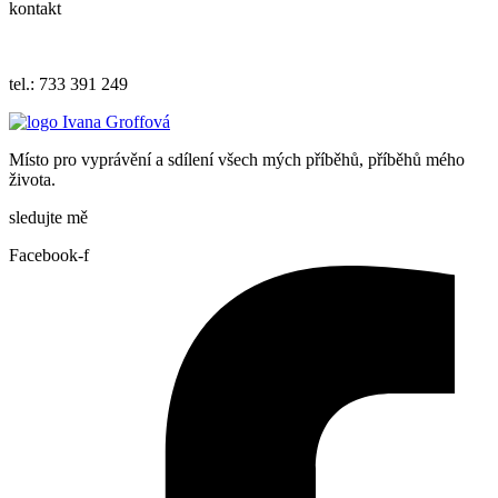
kontakt
iva.grof
fova@ema
il.cz
tel.: 733 391 249
Místo pro vyprávění a sdílení všech mých příběhů, příběhů mého
života.
sledujte mě
Facebook-f