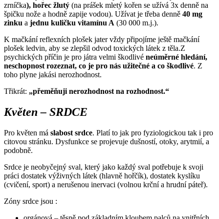
zrníčka
), hořec žlutý
(na prášek mletý kořen se užívá 3x denně na
špičku nože a hodně zapije vodou). Užívat je třeba denně
40 mg
zinku
a
jednu kuličku vitamínu A
(30 000 m.j.).
K mačkání reflexních plošek jater vždy připojíme ještě mačkání
plošek ledvin, aby se zlepšil odvod toxických látek z těla.Z
psychických příčin je pro játra velmi škodlivé
neúměrné hledání,
neschopnost rozeznat, co je pro nás užitečné a co škodlivé
. Z
toho plyne jakási nerozhodnost.
Třikrát:
„přeměňuji nerozhodnost na rozhodnost.“
Květen – SRDCE
Pro květen má
slabost srdce
. Platí to jak pro fyziologickou tak i pro
citovou stránku. Dysfunkce se projevuje dušností, otoky, arytmií, a
podobně.
Srdce je neobyčejný sval, který jako každý sval potřebuje k svoji
práci dostatek výživných látek (hlavně hořčík), dostatek kyslíku
(cvičení, sport) a nerušenou inervaci (volnou krční a hrudní páteř).
Zóny srdce jsou :
orgánová – těsně pod základním kloubem palců na vnitřních