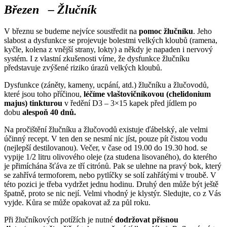
Březen – Žlučník
V březnu se budeme nejvíce soustředit na
pomoc žlučníku
. Jeho
slabost a dysfunkce se projevuje bolestmi velkých kloubů (ramena,
kyčle, kolena z vnější strany, lokty) a někdy je napaden i nervový
systém. I z vlastní zkušenosti víme, že dysfunkce žlučníku
představuje zvýšené riziko úrazů velkých kloubů.
Dysfunkce (záněty, kameny, ucpání, atd.) žlučníku a žlučovodů,
které jsou toho příčinou,
léčíme vlaštovičníkovou (chelidonium
majus) tinkturou
v ředění D3 – 3×15 kapek před jídlem po
dobu
alespoň 40 dnů.
Na pročištění žlučníku a žlučovodů existuje ďábelský, ale velmi
účinný recept. V ten den se nesmí nic jíst, pouze pít čistou vodu
(nejlepší destilovanou). Večer, v čase od 19.00 do 19.30 hod. se
vypije 1/2 litru olivového oleje (za studena lisovaného), do kterého
je přimíchána šťáva ze tří citrónů. Pak se ulehne na pravý bok, který
se zahřívá termoforem, nebo pytlíčky se solí zahřátými v troubě. V
této pozici je třeba vydržet jednu hodinu. Druhý den může být ještě
špatně, proto se nic nejí. Velmi vhodný je klystýr. Sledujte, co z Vás
vyjde. Kůra se může opakovat až za půl roku.
Při žlučníkových potížích je nutné
dodržovat přísnou