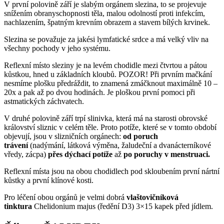
V první polovině září je slabým orgánem slezina, to se projevuje
snížením obranyschopnosti těla, malou odolností proti infekcím,
nachlazením, špatným krevním obrazem a stavem bílých krvinek.
Slezina se považuje za jakési lymfatické srdce a má velký vliv na
všechny pochody v jeho systému.
Reflexní místo sleziny je na levém chodidle mezi čtvrtou a pátou
kůstkou, hned u základních kloubů. POZOR! Při prvním mačkání
nesmíme plošku předráždit, to znamená zmáčknout maximálně 10 –
20x a pak až po dvou hodinách. Je ploškou první pomoci při
astmatických záchvatech.
V druhé polovině září trpí slinivka, která má na starosti obrovské
království sliznic v celém těle. Proto potíže, které se v tomto období
objevují, jsou v slizničních orgánech:
od poruch
trávení
(nadýmání, látková výměna, žaludeční a dvanácterníkové
vředy, zácpa)
přes dýchací potíže
až
po
poruchy v menstruaci.
Reflexní místa jsou na obou chodidlech pod skloubením první nártní
kůstky a první klínové kosti.
Pro léčení obou orgánů je velmi dobrá
vlaštovičníková
tinktura
Chelidonium majus (ředění D3) 3×15 kapek před jídlem.