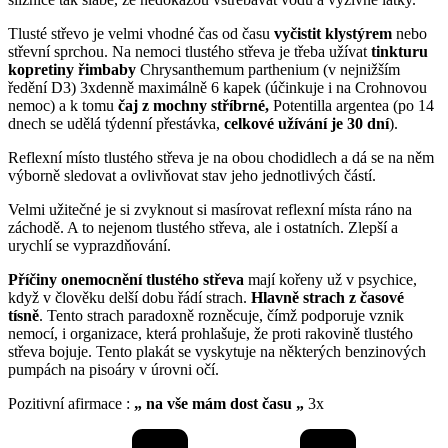
Tlusté střevo je velmi vhodné čas od času
vyčistit klystýrem
nebo
střevní sprchou. Na nemoci tlustého střeva je třeba užívat
tinkturu
kopretiny řimbaby
Chrysanthemum parthenium (v nejnižším
ředění D3) 3xdenně maximálně 6 kapek (účinkuje i na Crohnovou
nemoc) a k tomu
čaj z mochny stříbrné,
Potentilla argentea (po 14
dnech se udělá týdenní přestávka,
celkové užívání je 30 dní
).
Reflexní místo tlustého střeva je na obou chodidlech a dá se na něm
výborně sledovat a ovlivňovat stav jeho jednotlivých částí.
Velmi užitečné je si zvyknout si masírovat reflexní místa ráno na
záchodě. A to nejenom tlustého střeva, ale i ostatních. Zlepší a
urychlí se vyprazdňování.
Příčiny onemocnění tlustého střeva
mají kořeny už v psychice,
když v člověku delší dobu řádí strach.
Hlavně strach z časové
tísně
. Tento strach paradoxně rozněcuje, čímž podporuje vznik
nemocí, i organizace, která prohlašuje, že proti rakovině tlustého
střeva bojuje. Tento plakát se vyskytuje na některých benzinových
pumpách na pisoáry v úrovni očí.
Pozitivní afirmace :
„ na vše mám dost času „
3x