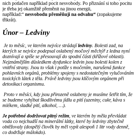
nich potlačen například pocit nesvobody. Po přiznání si toho pocitu
je třeba jej okamžitě přeměnit na jinou energii,
například:“
nesvobodu přeměňuji na odvahu“
(zopakujeme
třikrát).
Únor – Ledviny
Je to měsíc, ve kterém nejvíce strádají
ledviny
. Bolesti zad, na
kterých se nejvíce podepsal oslabený močový měchýř z ledna nyní
doznívají a spíše se přesouvají do spodní části (křížové oblasti).
Nejznámějším důsledkem dysfunkce ledvin jsou bolesti kolen z
vnitřní strany. Jsou to však i potíže s močením, narušená funkce
pohlavních orgánů, problémy spojeny s nedostatečným vylučováním
toxických látek z těla. Právě ledviny jsou klíčovým orgánem při
detoxikaci organismu.
Proto v měsíci, kdy jsou přirozeně oslabeny je musíme šetřit tím, že
se budeme vyhýbat škodlivému jídlu a pití (uzeniny, cukr, káva s
mlékem, sladké pití, alkohol, …).
Je potřebné dodržovat pitný režim
, ve kterém by měla převládat
voda co nejchudší na minerální látky, které by ledviny zbytečně
obtěžovaly (dospělý člověk by měl vypít alespoň 1 litr vody denně,
co dodržuje málokdo).