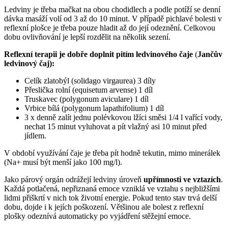
Ledviny je třeba mačkat na obou chodidlech a podle potíží se denní
dávka masáží volí od 3 až do 10 minut. V případě pichlavé bolesti v
reflexní plošce je třeba pouze hladit až do její odeznění. Celkovou
dobu ovlivňování je lepší rozdělit na několik sezení.
Reflexní terapii je dobře doplnit pitím ledvinového čaje
(
Jančův
ledvinový čaj):
Celík zlatobýl (solidago virgaurea) 3 díly
Přeslička rolní (equisetum arvense) 1 díl
Truskavec (polygonum aviculare) 1 díl
Vrbice bílá (polygonum lapathifolium) 1 díl
3 x denně zalít jednu polévkovou lžíci směsi 1/4 l vařící vody,
nechat 15 minut vyluhovat a pít vlažný asi 10 minut před
jídlem.
V období využívání čaje je třeba pít hodně tekutin, mimo minerálek
(Na+ musí být menší jako 100 mg/l).
Jako párový orgán odrážejí ledviny úroveň
upřímnosti ve vztazích
.
Každá potlačená, nepřiznaná emoce vzniklá ve vztahu s nejbližšími
lidmi přiškrtí v nich tok životní energie. Pokud tento stav trvá delší
dobu, dojde i k jejích poškození. Většinou ale bolest z reflexní
plošky odeznívá automaticky po vyjádření stěžejní emoce.