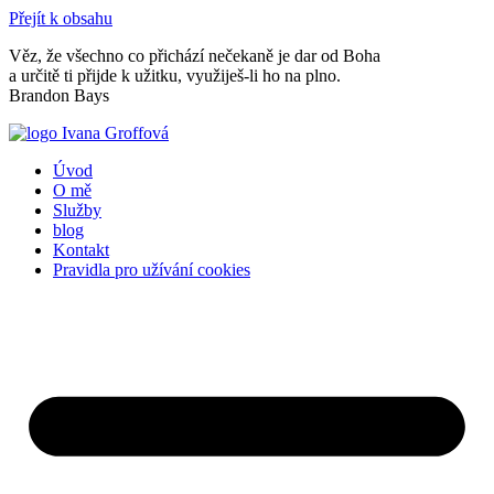
Přejít k obsahu
Věz, že všechno co přichází nečekaně je dar od Boha
a určitě ti přijde k užitku, využiješ-li ho na plno.
Brandon Bays
Úvod
O mě
Služby
blog
Kontakt
Pravidla pro užívání cookies