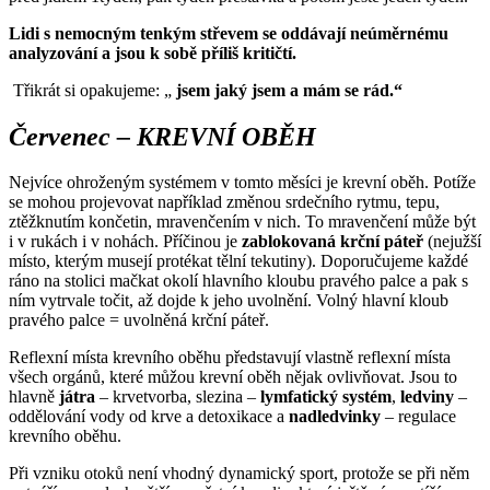
Lidi s nemocným tenkým střevem se oddávají neúměrnému
analyzování a jsou k sobě příliš kritičtí.
Třikrát si opakujeme: „
jsem jaký jsem a mám se rád.“
Červenec – KREVNÍ OBĚH
Nejvíce ohroženým systémem v tomto měsíci je krevní oběh. Potíže
se mohou projevovat například změnou srdečního rytmu, tepu,
ztěžknutím končetin, mravenčením v nich. To mravenčení může být
i v rukách i v nohách. Příčinou je
zablokovaná krční páteř
(nejužší
místo, kterým musejí protékat tělní tekutiny). Doporučujeme každé
ráno na stolici mačkat okolí hlavního kloubu pravého palce a pak s
ním vytrvale točit, až dojde k jeho uvolnění. Volný hlavní kloub
pravého palce = uvolněná krční páteř.
Reflexní místa krevního oběhu představují vlastně reflexní místa
všech orgánů, které můžou krevní oběh nějak ovlivňovat. Jsou to
hlavně
játra
– krvetvorba, slezina –
lymfatický systém
,
ledviny
–
oddělování vody od krve a detoxikace a
nadledvinky
– regulace
krevního oběhu.
Při vzniku otoků není vhodný dynamický sport, protože se při něm