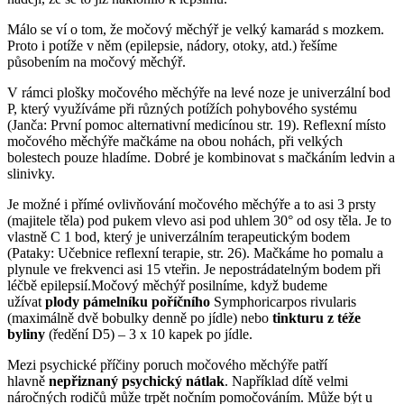
Málo se ví o tom, že močový měchýř je velký kamarád s mozkem.
Proto i potíže v něm (epilepsie, nádory, otoky, atd.) řešíme
působením na močový měchýř.
V rámci plošky močového měchýře na levé noze je univerzální bod
P, který využíváme při různých potížích pohybového systému
(Janča: První pomoc alternativní medicínou str. 19). Reflexní místo
močového měchýře mačkáme na obou nohách, při velkých
bolestech pouze hladíme. Dobré je kombinovat s mačkáním ledvin a
slinivky.
Je možné i přímé ovlivňování močového měchýře a to asi 3 prsty
(majitele těla) pod pukem vlevo asi pod uhlem 30° od osy těla. Je to
vlastně C 1 bod, který je univerzálním terapeutickým bodem
(Pataky: Učebnice reflexní terapie, str. 26). Mačkáme ho pomalu a
plynule ve frekvenci asi 15 vteřin. Je nepostrádatelným bodem při
léčbě epilepsií.Močový měchýř posilníme, když budeme
užívat
plody pámelníku poříčního
Symphoricarpos rivularis
(maximálně dvě bobulky denně po jídle) nebo
tinkturu z téže
byliny
(ředění D5) – 3 x 10 kapek po jídle.
Mezi psychické příčiny poruch močového měchýře patří
hlavně
nepřiznaný psychický
nátlak
. Například dítě velmi
náročných rodičů může trpět nočním pomočováním. Může být u