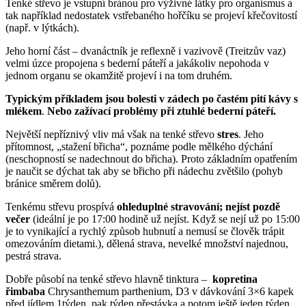
Tenké střevo je vstupní bránou pro výživné látky pro organismus a
tak například nedostatek vstřebaného hořčíku se projeví křečovitostí
(např. v lýtkách).
Jeho horní část – dvanáctník je reflexně i vazivově (Treitzův vaz)
velmi úzce propojena s bederní páteří a jakákoliv nepohoda v
jednom organu se okamžitě projeví i na tom druhém.
Typickým příkladem jsou bolesti v zádech po častém pití kávy s
mlékem
.
Nebo zažívací problémy při ztuhlé bederní páteří.
Největší nepříznivý vliv má však na tenké střevo
stres
. Jeho
přítomnost, „stažení břicha“, poznáme podle mělkého dýchání
(neschopností se nadechnout do břicha). Proto základním opatřením
je naučit se dýchat tak aby se břicho při nádechu zvětšilo (pohyb
bránice směrem dolů).
Tenkému střevu prospívá
ohleduplné stravování; nejíst pozdě
večer
(ideální je po 17:00 hodině už nejíst. Když se nejí už po 15:00
je to vynikající a rychlý způsob hubnutí a nemusí se člověk trápit
omezováním dietami.), dělená strava, nevelké množství najednou,
pestrá strava.
Dobře působí na tenké střevo hlavně tinktura –
kopretina
řimbaba
Chrysanthemum parthenium, D3 v dávkování 3×6 kapek
před jídlem 1týden, pak týden přestávka a potom ještě jeden týden.