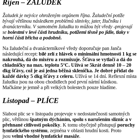
Říjen – ŽALUDEK
Žaludek je nejvíce ohroženým orgánem října. Žaludeční potíže
bývají většinou následkem problémů slinivky, jater, žlučníku i
dvanácterníku. V samotném žaludku to můžou být vředy -projevují
se
bolestmi v levé části hrudníku, potížemi těsně po jídle, tlaky v
horní části břicha a podobně.
Na žaludeční a dvanácterníkové vředy doporučuje pan Janča
následující recept:
bílé zelí z hlávek o minimální hmotnosti 1 kg se
nakrouhá, dá do mixéru a rozmixuje. Šťáva se vytlačí a dá do
chladničky na max. teplotu 5°C. Užívá se 5krát denně 10 – 20
dkg šťávy, což je asi jedna běžná sklenička. Je dobré přidat do
každé dávky 5 dkg šťávy z celeru.
Užívá se 14 dní. Reflexní místa
žaludku jsou na obou chodidlech pod první nártní kůstkou.
Mačkáme je jemně a při velkých bolestech pouze hladíme.
Listopad – PLÍCE
Slabost plic se v listopadu projevuje v nedostatečnosti samotných
plic, většinou
špatným dýcháním, spolu s narušením sliznic a v
přehnané citlivosti pokožky
. K tomu obyčejně přistupují
poruchy
lymfatického systému
, zejména v oblasti hrudní kosti. Proto
jsou
velmi vhodné lymfatické masáže
.