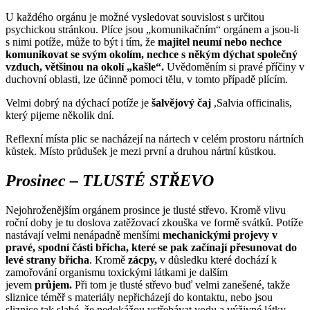
U každého orgánu je možné vysledovat souvislost s určitou
psychickou stránkou. Plíce jsou „komunikačním“ orgánem a jsou-li
s nimi potíže, může to být i tím, že
majitel neumí nebo nechce
komunikovat se svým okolím, nechce s někým dýchat společný
vzduch, většinou na okolí „kašle“.
Uvědoměním si pravé příčiny v
duchovní oblasti, lze účinně pomoci tělu, v tomto případě plícím.
Velmi dobrý na dýchací potíže je
šalvějový čaj
,Salvia officinalis,
který pijeme několik dní.
Reflexní místa plic se nacházejí na nártech v celém prostoru nártních
kůstek. Místo průdušek je mezi první a druhou nártní kůstkou.
Prosinec – TLUSTÉ STŘEVO
Nejohroženějším orgánem prosince je tlusté střevo. Kromě vlivu
roční doby je tu doslova zatěžovací zkouška ve formě svátků. Potíže
nastávají velmi nenápadně menšími
mechanickými projevy v
pravé, spodní části břicha, které se pak začínají přesunovat do
levé strany břicha
. Kromě
zácpy,
v důsledku které dochází k
zamořování organismu toxickými látkami je dalším
jevem
průjem.
Při tom je tlusté střevo buď velmi zanešené, takže
sliznice téměř s materiály nepřicházejí do kontaktu, nebo jsou
sliznice tak slabé, že nedokážou vstřebávat vodu a výživné látky.