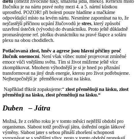
dietu
(omezit živočišné tuky, smažená jídla, mléko). Reflexní místo
žlučníku je na nártu pravé nohy mezi 4. a 5. nártní kůstkou
uprostřed. POZOR! při bolesti pouze hladíme a mačkáme
odpovídající místo na levém nártu. Nesmíme zapomínat na to, že
nejčastější příčinou ucpání žlučovodů je
stres
, který způsobí
uzavření ústeček (vývodu) do dvanáctníku. Proto ještě důkladně
promasírujeme ref. plošku dvanáctníku na pravé šlapce a soláru
plexu na obou chodidlech.
Potlačovaná zlost, hněv a agrese jsou hlavní příčiny proč
žlučník onemocní
. Není však vůbec nutné projevovat zmíněné
emoce vůči vnějšímu světu. Tím si život můžeme ještě více
zkomplikovat. Mnohem výhodnější je si je hned po přiznání
transformovat na jiný druh energie, kterou pro život potřebujeme.
Nejbezpečnější je přeměňovat zlost na lásku.
Například třikrát zopakujeme:“
zlost přeměňují na lásku, zlost
přeměňují na lásku, zlost přeměňují na lásku.“
Duben – Játra
Možná, že z celého roku je v tomto měsíci nejtěžší období pro
organismus. Slabost totiž prožívají játra, ústřední orgán látkové
výměny. Slabost jater s sebou přináší zhoršení schopnosti
vyrovnávat se s vnějšími vlivy, proto v tomto období propukají