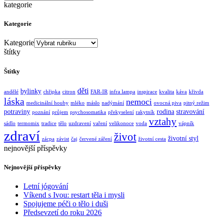
kategorie
Kategorie
Kategorie
štítky
Štítky
děti
bylinky
andělé
chřipka
citron
FAR-IR
infra lampa
inspirace
kvalita
káva
křivda
láska
nemoci
medicinální houby
mléko
máslo
nadýmání
ovocná piva
pitný režim
potraviny
rodina
stravování
poznání
průjem
psychosomatika
překyselení
rakytník
vztahy
sádlo
termomix
tradice
tělo
uzdravení
vaření
velikonoce
voda
vápník
zdraví
život
životní styl
zácpa
závist
čaj
červené záření
životní cesta
nejnovější příspěvky
Nejnovější příspěvky
Letní jógování
Víkend s Ivou: restart těla i mysli
Spojujeme péči o tělo i duši
Předsevzetí do roku 2026