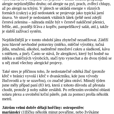
alergie nejrůznějšího druhu; od alergie na pyl, prach, zvířecí chlupy,
až po alergii na tchýni. V játrech se ukládá energie v různých
formách (cukry) a její nedostatek se projevuje jako typická jarní
únava. Ve stravě je nedostatek vitálních látek (ještě není zdejší
čerstvá zelenina – náhrada může být v čerstvě naklíčené pšenici,
řeřiše, atd., později šťáva z kopřiv, pampeliškový salát, atd.), takže
je slabší zažívací systém.
Nejdůležitější je v tomto období játra zbytečně nezatěžovat. Zátěží
jsou hlavně nevhodné potraviny (mléko, mléčné výrobky, tučná
jídla, smažená, alkohol, nadměrné množství cukru a sladkostí, káva
s mlékem, a jiné). Často se stává, že alergikovi, který byl hodně na
mléku a mléčných výrobcích, stačí tyto vynechat a do dvou týdnů se
u něj ztratí všechny alergické projevy.
Také stres je příčinou toho, že nedostatečně odtéká žluč (protože
křeč v bránici vyvolá i křeč v dvanáctníku, kde jsou vývody
žlučovodů a ty se uzavřou), co značně játra otráví. Minulý týden
jsme měly případ paní (83 let), která z tohoto důvodu až přestala
chodit, protože ji nohy náhle zeslábli. Po reflexním uvolnění oblasti
solaru plexu a uvolnění krční páteře, pak za pomoci prošla několik
metrů.
Játrům velmi dobře dělají hořčiny: ostropestřec
mariánský
(1lžíčku několik minut povaříme, nebo žvýkáme