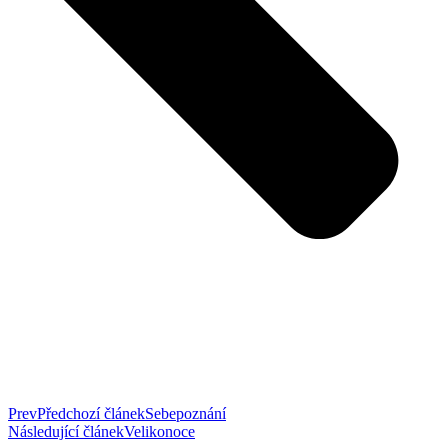
Prev
Předchozí článek
Sebepoznání
Následující článek
Velikonoce