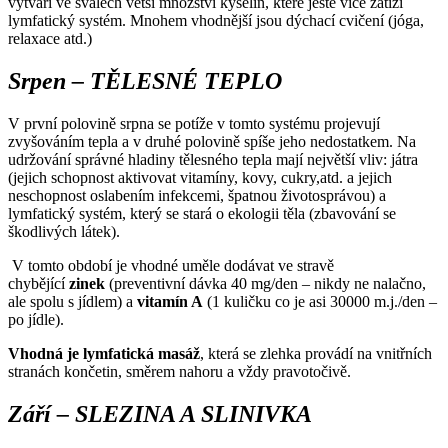
vytváří ve svalech větší množství kyselin, které ještě více zatíží
lymfatický systém. Mnohem vhodnější jsou dýchací cvičení (jóga,
relaxace atd.)
Srpen – TĚLESNÉ TEPLO
V první polovině srpna se potíže v tomto systému projevují
zvyšováním tepla a v druhé polovině spíše jeho nedostatkem. Na
udržování správné hladiny tělesného tepla mají největší vliv: játra
(jejich schopnost aktivovat vitamíny, kovy, cukry,atd. a jejich
neschopnost oslabením infekcemi, špatnou životosprávou) a
lymfatický systém, který se stará o ekologii těla (zbavování se
škodlivých látek).
V tomto období je vhodné uměle dodávat ve stravě
chybějící
zinek
(preventivní dávka 40 mg/den – nikdy ne nalačno,
ale spolu s jídlem) a
vitamín A
(1 kuličku co je asi 30000 m.j./den –
po jídle).
Vhodná je lymfatická masáž
, která se zlehka provádí na vnitřních
stranách končetin, směrem nahoru a vždy pravotočivě.
Září – SLEZINA A SLINIVKA