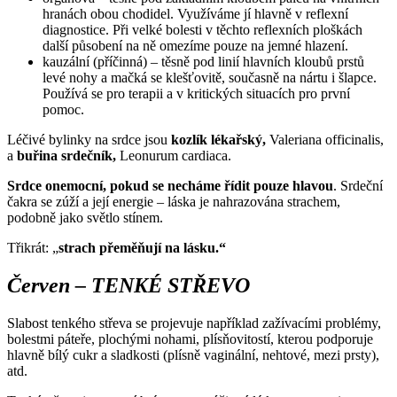
hranách obou chodidel. Využíváme jí hlavně v reflexní
diagnostice. Při velké bolesti v těchto reflexních ploškách
další působení na ně omezíme pouze na jemné hlazení.
kauzální (příčinná) – těsně pod linií hlavních kloubů prstů
levé nohy a mačká se klešťovitě, současně na nártu i šlapce.
Používá se pro terapii a v kritických situacích pro první
pomoc.
Léčivé bylinky na srdce jsou
kozlík lékařský,
Valeriana officinalis,
a
buřina srdečník,
Leonurum cardiaca.
Srdce onemocní, pokud se necháme řídit pouze hlavou
. Srdeční
čakra se zúží a její energie – láska je nahrazována strachem,
podobně jako světlo stínem.
Třikrát: „
strach přeměňují na lásku.“
Červen – TENKÉ STŘEVO
Slabost tenkého střeva se projevuje například zažívacími problémy,
bolestmi páteře, plochými nohami, plísňovitostí, kterou podporuje
hlavně bílý cukr a sladkosti (plísně vaginální, nehtové, mezi prsty),
atd.