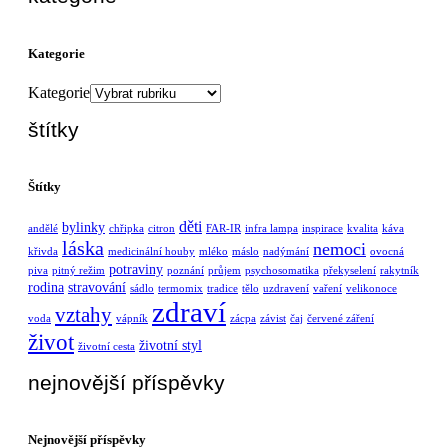
Kategorie
Kategorie
štítky
Štítky
děti
bylinky
andělé
chřipka
citron
FAR-IR
infra lampa
inspirace
kvalita
káva
láska
nemoci
křivda
medicinální houby
mléko
máslo
nadýmání
ovocná
potraviny
piva
pitný režim
poznání
průjem
psychosomatika
překyselení
rakytník
rodina
stravování
sádlo
termomix
tradice
tělo
uzdravení
vaření
velikonoce
zdraví
vztahy
voda
vápník
zácpa
závist
čaj
červené záření
život
životní styl
životní cesta
nejnovější příspěvky
Nejnovější příspěvky