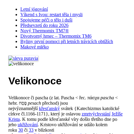
Letní jógování
Víkend s Ivou: restart těla i mysli
Spojujeme péči o tělo i duši
Předsevzetí do roku 2026
Nový Thermomix TM7®
Divotvorný hrnec – Thermomix TM6
Byliny první pomoci při letních trávicích obtížích
Makové mléko
Velikonoce
Velikonoce či pascha (z lat. Pascha < řec. πάσχα
pascha
<
hebr. פֶּסַח‎‎
pesach
přechod) jsou
nejvýznamnější
křesťanský
svátek {Katechizmus katolické
církve čl.1166-1171}, který je oslavou
zmrtvýchvstání
Ježíše
Krista
. K tomu podle křesťanské víry došlo třetího dne po
jeho
ukřižování
. Kristovo ukřižování se událo kolem
roku
30
či
33
v blízkosti