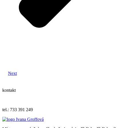
Next
kontakt
iva.grof
fova@ema
il.cz
tel.: 733 391 249