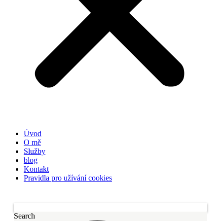
Úvod
O mě
Služby
blog
Kontakt
Pravidla pro užívání cookies
Search