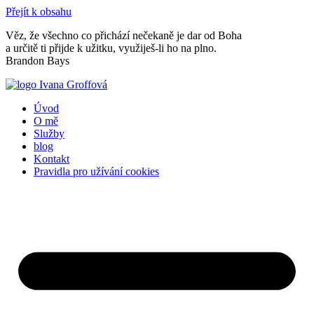
Přejít k obsahu
Věz, že všechno co přichází nečekaně je dar od Boha
a určitě ti přijde k užitku, využiješ-li ho na plno.
Brandon Bays
Úvod
O mě
Služby
blog
Kontakt
Pravidla pro užívání cookies