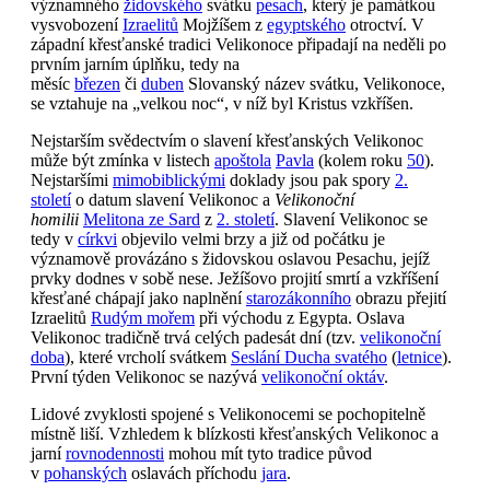
významného
židovského
svátku
pesach
, který je památkou
vysvobození
Izraelitů
Mojžíšem z
egyptského
otroctví. V
západní křesťanské tradici Velikonoce připadají na neděli po
prvním jarním úplňku, tedy na
měsíc
březen
či
duben
Slovanský název svátku, Velikonoce,
se vztahuje na „velkou noc“, v níž byl Kristus vzkříšen.
Nejstarším svědectvím o slavení křesťanských Velikonoc
může být zmínka v listech
apoštola
Pavla
(kolem roku
50
).
Nejstaršími
mimobiblickými
doklady jsou pak spory
2.
století
o datum slavení Velikonoc a
Velikonoční
homilii
Melitona ze Sard
z
2. století
. Slavení Velikonoc se
tedy v
církvi
objevilo velmi brzy a již od počátku je
významově provázáno s židovskou oslavou Pesachu, jejíž
prvky dodnes v sobě nese. Ježíšovo projití smrtí a vzkříšení
křesťané chápají jako naplnění
starozákonního
obrazu přejití
Izraelitů
Rudým mořem
při východu z Egypta. Oslava
Velikonoc tradičně trvá celých padesát dní (tzv.
velikonoční
doba
), které vrcholí svátkem
Seslání Ducha svatého
(
letnice
).
První týden Velikonoc se nazývá
velikonoční oktáv
.
Lidové zvyklosti spojené s Velikonocemi se pochopitelně
místně liší. Vzhledem k blízkosti křesťanských Velikonoc a
jarní
rovnodennosti
mohou mít tyto tradice původ
v
pohanských
oslavách příchodu
jara
.