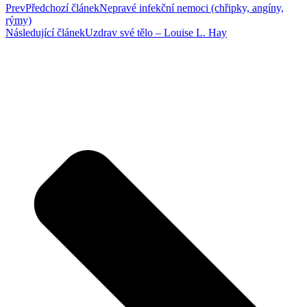
Prev
Předchozí článek
Nepravé infekční nemoci (chřipky, angíny,
rýmy)
Následující článek
Uzdrav své tělo – Louise L. Hay