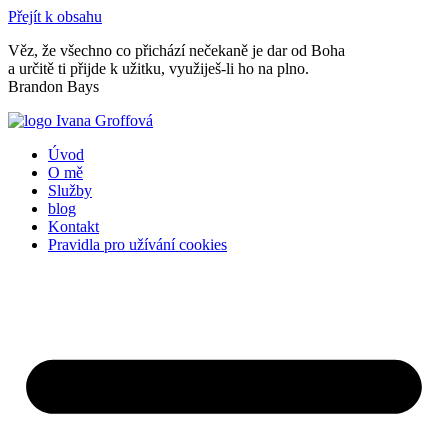
Přejít k obsahu
Věz, že všechno co přichází nečekaně je dar od Boha
a určitě ti přijde k užitku, využiješ-li ho na plno.
Brandon Bays
Úvod
O mě
Služby
blog
Kontakt
Pravidla pro užívání cookies