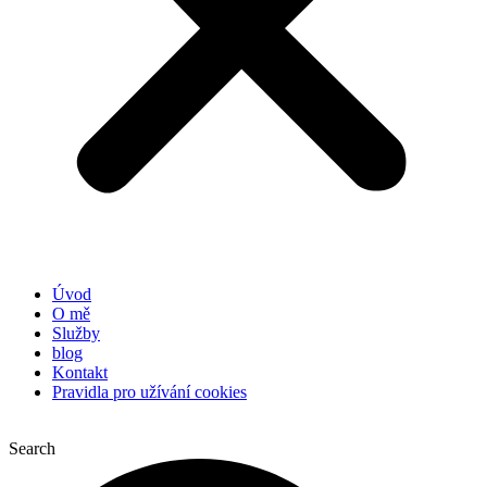
Úvod
O mě
Služby
blog
Kontakt
Pravidla pro užívání cookies
Search