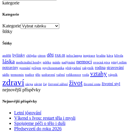
kategorie
Kategorie
Kategorie
štítky
Štítky
děti
bylinky
andělé
chřipka
citron
FAR-IR
infra lampa
inspirace
kvalita
káva
křivda
láska
nemoci
medicinální houby
mléko
máslo
nadýmání
ovocná piva
pitný režim
potraviny
rodina
stravování
poznání
průjem
psychosomatika
překyselení
rakytník
vztahy
sádlo
termomix
tradice
tělo
uzdravení
vaření
velikonoce
voda
vápník
zdraví
život
životní styl
zácpa
závist
čaj
červené záření
životní cesta
nejnovější příspěvky
Nejnovější příspěvky
Letní jógování
Víkend s Ivou: restart těla i mysli
Spojujeme péči o tělo i duši
Předsevzetí do roku 2026