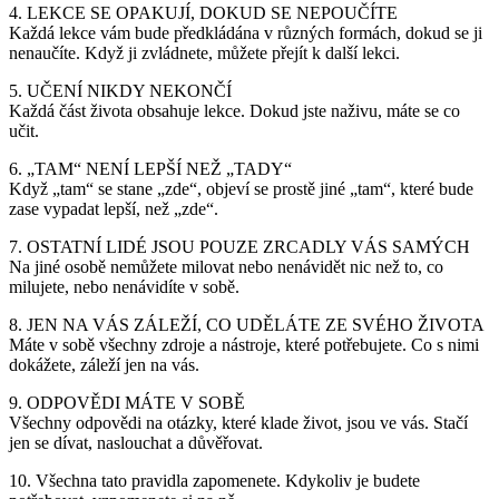
4. LEKCE SE OPAKUJÍ, DOKUD SE NEPOUČÍTE
Každá lekce vám bude předkládána v různých formách, dokud se ji
nenaučíte. Když ji zvládnete, můžete přejít k další lekci.
5. UČENÍ NIKDY NEKONČÍ
Každá část života obsahuje lekce. Dokud jste naživu, máte se co
učit.
6. „TAM“ NENÍ LEPŠÍ NEŽ „TADY“
Když „tam“ se stane „zde“, objeví se prostě jiné „tam“, které bude
zase vypadat lepší, než „zde“.
7. OSTATNÍ LIDÉ JSOU POUZE ZRCADLY VÁS SAMÝCH
Na jiné osobě nemůžete milovat nebo nenávidět nic než to, co
milujete, nebo nenávidíte v sobě.
8. JEN NA VÁS ZÁLEŽÍ, CO UDĚLÁTE ZE SVÉHO ŽIVOTA
Máte v sobě všechny zdroje a nástroje, které potřebujete. Co s nimi
dokážete, záleží jen na vás.
9. ODPOVĚDI MÁTE V SOBĚ
Všechny odpovědi na otázky, které klade život, jsou ve vás. Stačí
jen se dívat, naslouchat a důvěřovat.
10. Všechna tato pravidla zapomenete. Kdykoliv je budete