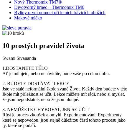
Nový Thermomix TM7®
Divotvorný hrnec – Thermomix TM6
Byliny první pomoci při letních trávicích obtížích
Makové mléko
10 prostých pravidel života
Swami Sivananda
1.DOSTANETE TĚLO
Ať je milujete, nebo nenávidíte, bude vaše po celou dobu.
2. BUDETE DOSTÁVAT LEKCE
Jste ve stálé neformální škole zvané Život. Každý den budete v této
škole mít příležitost se učit. Lekce můžete mít rádi, nebo si myslet,
že jsou nepodstatné, nebo že jsou hloupé.
3. NEMŮŽETE CHYBOVAT, JEN SE UČIT
Růst je proces zkoušek a omylů. Experimentování. Experimenty,
které se nepovedou, jsou stejně důležitou částí tohoto procesu jako
ty, které se podaří.