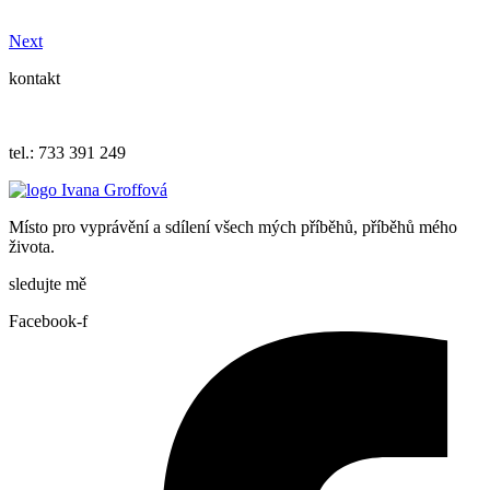
Next
kontakt
iva.grof
fova@ema
il.cz
tel.: 733 391 249
Místo pro vyprávění a sdílení všech mých příběhů, příběhů mého
života.
sledujte mě
Facebook-f