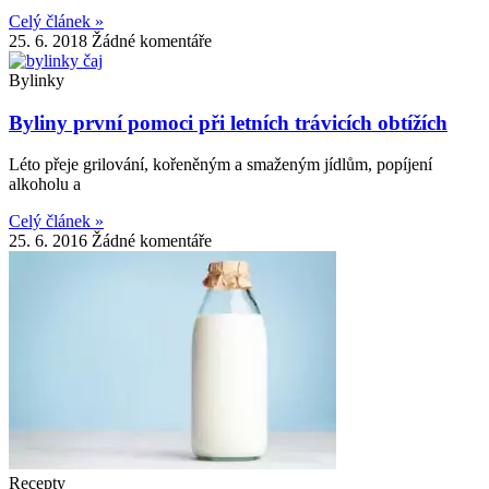
Celý článek »
25. 6. 2018
Žádné komentáře
Bylinky
Byliny první pomoci při letních trávicích obtížích
Léto přeje grilování, kořeněným a smaženým jídlům, popíjení
alkoholu a
Celý článek »
25. 6. 2016
Žádné komentáře
Recepty