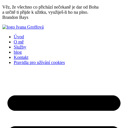
Přejít
Věz, že všechno co přichází nečekaně je dar od Boha
k
a určitě ti přijde k užitku, využiješ-li ho na plno.
obsahu
Brandon Bays
Úvod
O mě
Služby
blog
Kontakt
Pravidla pro užívání cookies