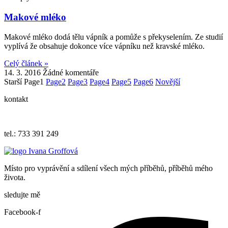
Makové mléko
Makové mléko dodá tělu vápník a pomůže s překyselením. Ze studií
vyplívá že obsahuje dokonce více vápníku než kravské mléko.
Celý článek »
14. 3. 2016
Žádné komentáře
Starší
Page
1
Page
2
Page
3
Page
4
Page
5
Page
6
Novější
kontakt
iva.grof
fova@ema
il.cz
tel.: 733 391 249
Místo pro vyprávění a sdílení všech mých příběhů, příběhů mého
života.
sledujte mě
Facebook-f