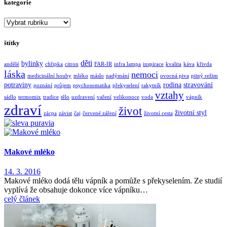
kategorie
kategorie
štítky
děti
bylinky
andělé
chřipka
citron
FAR-IR
infra lampa
inspirace
kvalita
káva
křivda
láska
nemoci
medicinální houby
mléko
máslo
nadýmání
ovocná piva
pitný režim
potraviny
rodina
stravování
poznání
průjem
psychosomatika
překyselení
rakytník
vztahy
sádlo
termomix
tradice
tělo
uzdravení
vaření
velikonoce
voda
vápník
zdraví
život
životní styl
zácpa
závist
čaj
červené záření
životní cesta
Makové mléko
14. 3. 2016
Makové mléko dodá tělu vápník a pomůže s překyselením. Ze studií
vyplívá že obsahuje dokonce více vápníku…
celý článek